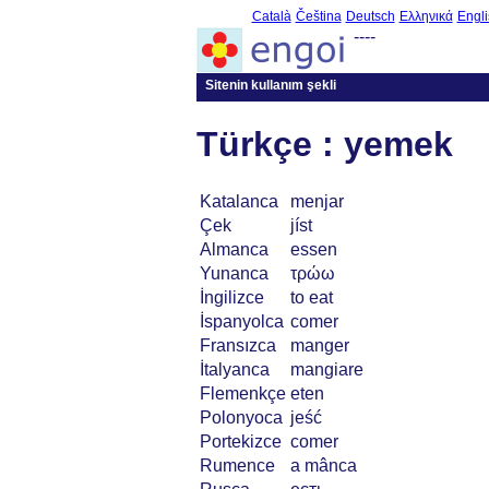
Català
Čeština
Deutsch
Ελληνικά
Engli
----
Sitenin kullanım şekli
Türkçe : yemek
Katalanca
menjar
Çek
jíst
Almanca
essen
Yunanca
τρώω
İngilizce
to eat
İspanyolca
comer
Fransızca
manger
İtalyanca
mangiare
Flemenkçe
eten
Polonyoca
jeść
Portekizce
comer
Rumence
a mânca