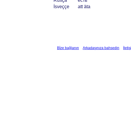
Rusça
есть
İsveççe
att äta
Bİze bağlanın
Arkadaşınıza bahsedin
İleti