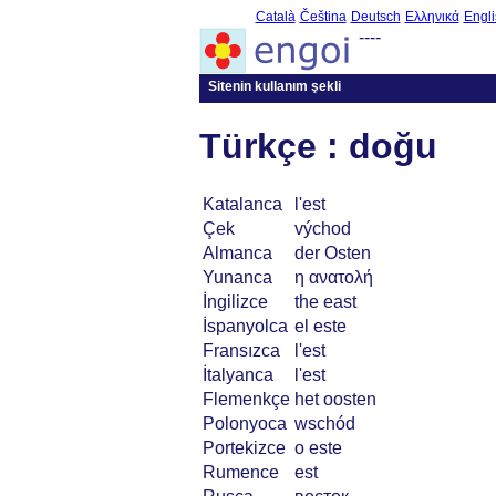
Català
Čeština
Deutsch
Ελληνικά
Engli
----
Sitenin kullanım şekli
Türkçe : doğu
Katalanca
l'est
Çek
východ
Almanca
der Osten
Yunanca
η ανατολή
İngilizce
the east
İspanyolca
el este
Fransızca
l'est
İtalyanca
l'est
Flemenkçe
het oosten
Polonyoca
wschód
Portekizce
o este
Rumence
est