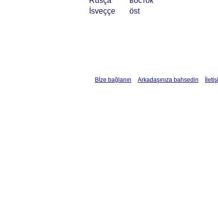
Rusça
восток
İsveççe
öst
Bİze bağlanın
Arkadaşınıza bahsedin
İleti