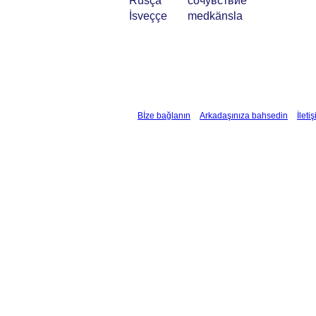
Rusça
сочувствие
İsveççe
medkänsla
Bİze bağlanın
Arkadaşınıza bahsedin
İleti