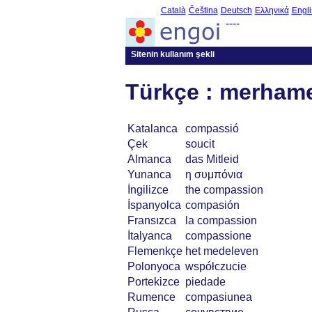
Català
Čeština
Deutsch
Ελληνικά
Engli
----
Sitenin kullanım şekli
Türkçe : merham
Katalanca
compassió
Çek
soucit
Almanca
das Mitleid
Yunanca
η συμπόνια
İngilizce
the compassion
İspanyolca
compasión
Fransızca
la compassion
İtalyanca
compassione
Flemenkçe
het medeleven
Polonyoca
współczucie
Portekizce
piedade
Rumence
compasiunea