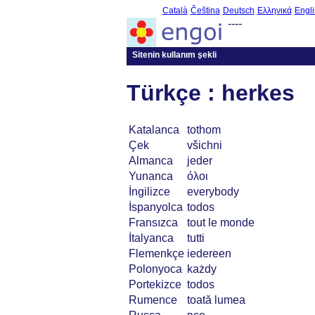
Català
Čeština
Deutsch
Ελληνικά
Engli
----
Sitenin kullanım şekli
Türkçe : herkes
Katalanca
tothom
Çek
všichni
Almanca
jeder
Yunanca
όλοι
İngilizce
everybody
İspanyolca
todos
Fransızca
tout le monde
İtalyanca
tutti
Flemenkçe
iedereen
Polonyoca
każdy
Portekizce
todos
Rumence
toată lumea