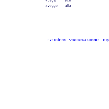
Rusça
все
İsveççe
alla
Bİze bağlanın
Arkadaşınıza bahsedin
İleti