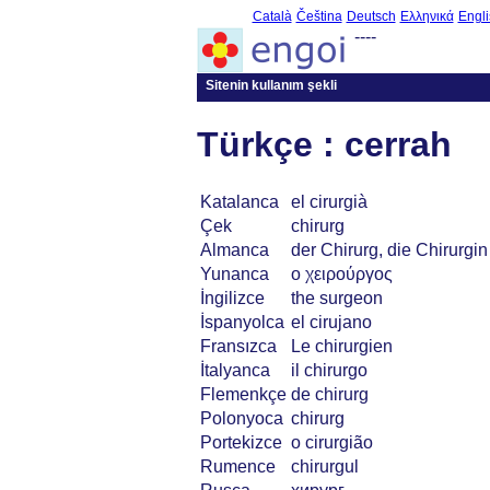
Català
Čeština
Deutsch
Ελληνικά
Engli
----
Sitenin kullanım şekli
Türkçe : cerrah
Katalanca
el cirurgià
Çek
chirurg
Almanca
der Chirurg, die Chirurgin
Yunanca
ο χειρούργος
İngilizce
the surgeon
İspanyolca
el cirujano
Fransızca
Le chirurgien
İtalyanca
il chirurgo
Flemenkçe
de chirurg
Polonyoca
chirurg
Portekizce
o cirurgião
Rumence
chirurgul