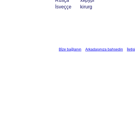
Rusça
хирург
İsveççe
kirurg
Bİze bağlanın
Arkadaşınıza bahsedin
İleti