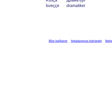
Rusça
драматург
İsveççe
dramatiker
Bİze bağlanın
Arkadaşınıza bahsedin
İleti