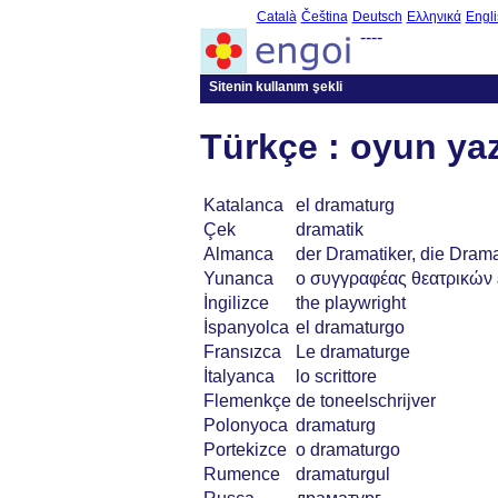
Català
Čeština
Deutsch
Ελληνικά
Engli
----
Sitenin kullanım şekli
Türkçe : oyun yaz
Katalanca
el dramaturg
Çek
dramatik
Almanca
der Dramatiker, die Drama
Yunanca
ο συγγραφέας θεατρικών
İngilizce
the playwright
İspanyolca
el dramaturgo
Fransızca
Le dramaturge
İtalyanca
lo scrittore
Flemenkçe
de toneelschrijver
Polonyoca
dramaturg
Portekizce
o dramaturgo
Rumence
dramaturgul