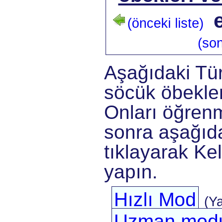
(önceki liste)
(son
Aşağıdaki Tü
söcük öbekler
Onları öğrenm
sonra aşağıda
tıklayarak Kel
yapın.
Hızlı Mod
(Y
Uzman mod