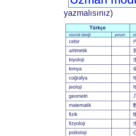
yazmalısınız)
Türkçe
sözcük öbeği
yorum
s
cebir
aritmetik
biyoloji
kimya
coğrafya
jeoloji
geometri
matematik
fizik
fizyoloji
psikoloji