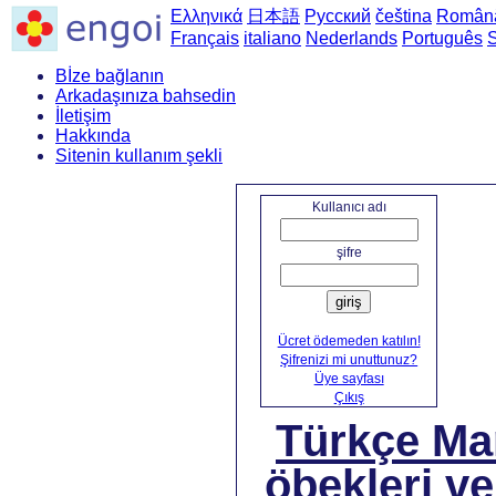
Ελληνικά
日本語
Русский
čeština
Român
Français
italiano
Nederlands
Português
Bİze bağlanın
Arkadaşınıza bahsedin
İletişim
Hakkında
Sitenin kullanım şekli
Ana s
Kullanıcı adı
şifre
giriş
Ücret ödemeden katılın!
Şifrenizi mi unuttunuz?
Üye sayfası
Çıkış
Türkçe Ma
öbekleri ve