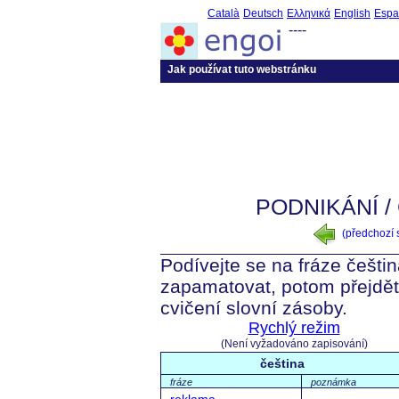
Català
Deutsch
Ελληνικά
English
Espa
----
Jak používat tuto webstránku
PODNIKÁNÍ 
(předchozí
Podívejte se na fráze češti
zapamatovat, potom přejdět
cvičení slovní zásoby.
Rychlý režim
(Není vyžadováno zapisování)
čeština
fráze
poznámka