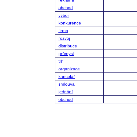
reklama
obchod
výbor
konkurence
firma
rozvoj
distribuce
průmysl
trh
organizace
kancelář
smlouva
jednání
obchod