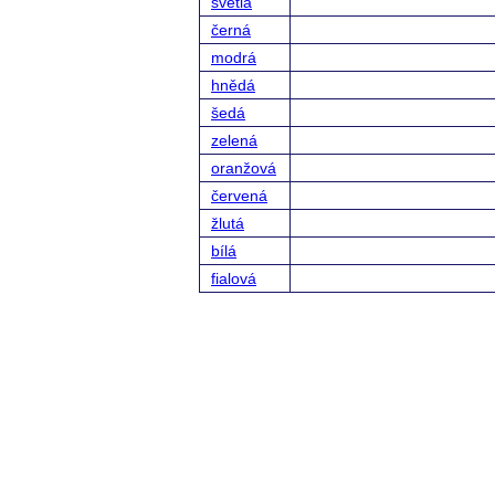
světlá
černá
modrá
hnědá
šedá
zelená
oranžová
červená
žlutá
bílá
fialová