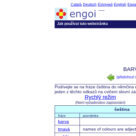
Català
Deutsch
Ελληνικά
English
Espa
----
Jak používat tuto webstránku
BAR
(předchozí
Podívejte se na fráze čeština do němčina 
jeden z těchto odkazů na cvičení slovní z
Rychlý režim
(Není vyžadováno zapisování)
čeština
fráze
poznámka
barva
tmavá
names of colours are adject