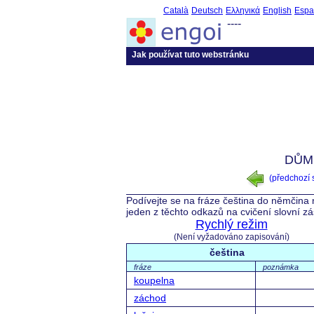
Català
Deutsch
Ελληνικά
English
Espa
----
Jak používat tuto webstránku
DŮM
(předchozí
Podívejte se na fráze čeština do němčina 
jeden z těchto odkazů na cvičení slovní z
Rychlý režim
(Není vyžadováno zapisování)
čeština
fráze
poznámka
koupelna
záchod