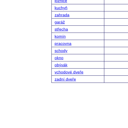
ložnice
kuchyň
zahrada
garáž
střecha
komín
pracovna
schody
okno
obývák
vchodové dveře
zadní dveře