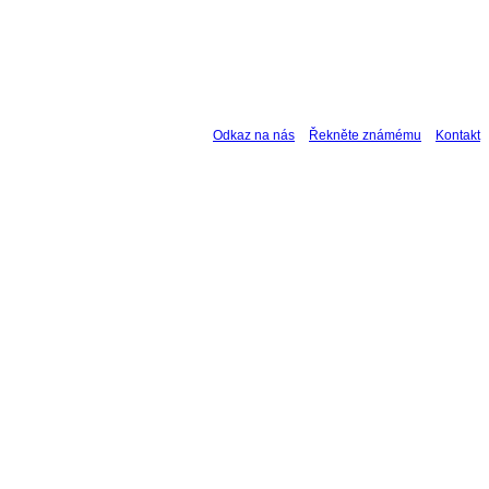
Odkaz na nás
Řekněte známému
Kontakt