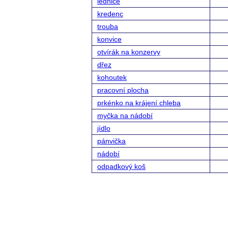
lednice
kredenc
trouba
konvice
otvírák na konzervy
dřez
kohoutek
pracovní plocha
prkénko na krájení chleba
myčka na nádobí
jídlo
pánvička
nádobí
odpadkový koš