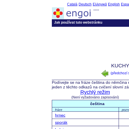
Català
Deutsch
Ελληνικά
English
Espa
----
Jak používat tuto webstránku
KUCHY
(předchozí
Podívejte se na fráze čeština do němčina 
jeden z těchto odkazů na cvičení slovní z
Rychlý režim
(Není vyžadováno zapisování)
čeština
fráze
poz
hrnec
sporák