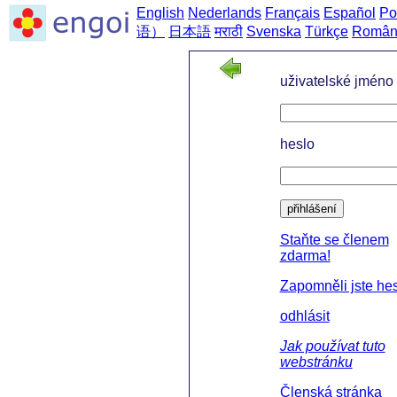
English
Nederlands
Français
Español
Po
语）
日本語
मराठी
Svenska
Türkçe
Român
uživatelské jméno
heslo
přihlášení
Staňte se členem
zdarma!
Zapomněli jste he
odhlásit
Jak používat tuto
webstránku
Členská stránka