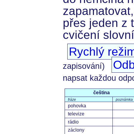
zapamatovat,
přes jeden z 
cvičení slovn
Rychlý reži
Odb
zapisování)
napsat každou odp
čeština
fráze
poznámka
pohovka
televize
rádio
záclony