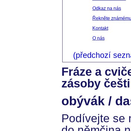
Odkaz na nás
Řekněte známém
Kontakt
O nás
(předchozí sez
Fráze a cvič
zásoby češt
obývák / d
Podívejte se 
do němčina ní