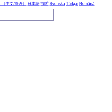
话（中文/汉语）
日本語
मराठी
Svenska
Türkçe
Română
omů
->
Česko-německé fráze
->
konverzace / Gespräch