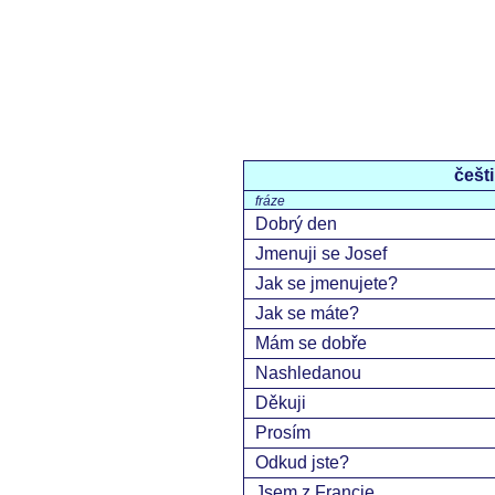
češt
fráze
Dobrý den
Jmenuji se Josef
Jak se jmenujete?
Jak se máte?
Mám se dobře
Nashledanou
Děkuji
Prosím
Odkud jste?
Jsem z Francie