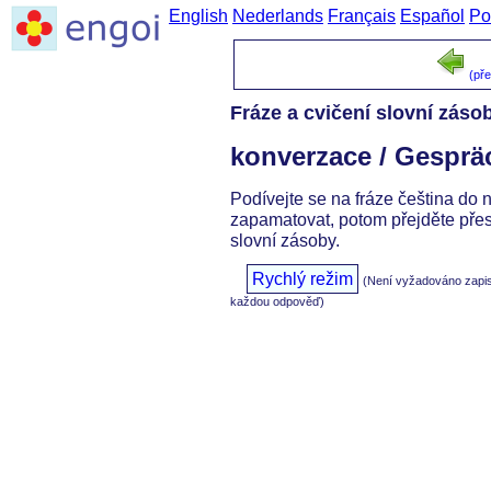
English
Nederlands
Français
Español
Po
(př
Fráze a cvičení slovní záso
konverzace / Gesprä
Podívejte se na fráze čeština do 
zapamatovat, potom přejděte přes
slovní zásoby.
Rychlý režim
(Není vyžadováno zapi
každou odpověď)