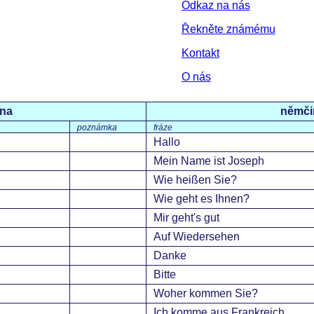
Odkaz na nás
Řekněte známému
Kontakt
O nás
ina
němči
poznámka
fráze
Hallo
Mein Name ist Joseph
Wie heißen Sie?
Wie geht es Ihnen?
Mir geht's gut
Auf Wiedersehen
Danke
Bitte
Woher kommen Sie?
Ich komme aus Frankreich