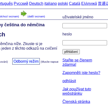
rtuguês
Русский
Deutsch
italiano
polski
Català
Ελληνικά
普通
d
edchozí seznam)
(další seznam)
uživatelské jméno
by čeština do němčina
ch
heslo
němčina níže. Zkuste si je
 jeden z těchto odkazů na cvičení
přihlášení
Staňte se členem
Odborný režim
sování)
(Musíte napsat
zdarma!
Zapomněli jste heslo?
odhlásit
Jak používat tuto
webstránku
Členská stránka