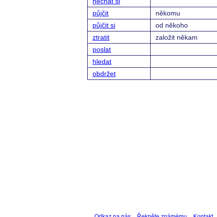
nechat si
půjčit
někomu
půjčit si
od někoho
ztratit
založit někam
poslat
hledat
obdržet
Odkaz na nás
Řekněte známému
Kontakt