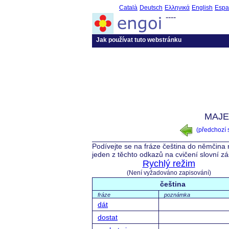
Català
Deutsch
Ελληνικά
English
Espa
----
Jak používat tuto webstránku
MAJE
(předchozí
Podívejte se na fráze čeština do němčina 
jeden z těchto odkazů na cvičení slovní z
Rychlý režim
(Není vyžadováno zapisování)
čeština
fráze
poznámka
dát
dostat