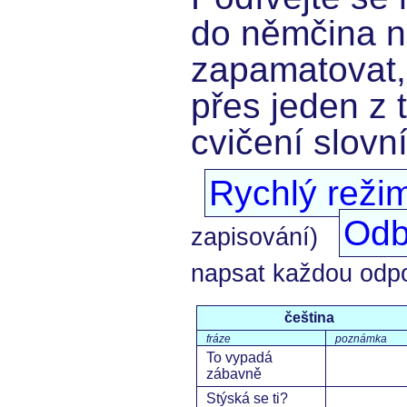
do němčina ní
zapamatovat,
přes jeden z 
cvičení slovn
Rychlý reži
Odb
zapisování)
napsat každou odp
čeština
fráze
poznámka
To vypadá
zábavně
Stýská se ti?