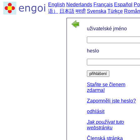
English
Nederlands
Français
Español
Po
语）
日本語
मराठी
Svenska
Türkçe
Român
uživatelské jméno
heslo
přihlášení
Staňte se členem
zdarma!
Zapomněli jste heslo?
odhlásit
Jak používat tuto
webstránku
Členská stránka