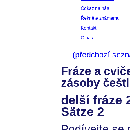
Odkaz na nás
Řekněte známému
Kontakt
O nás
(předchozí sez
Fráze a cvič
zásoby češt
delší fráze 
Sätze 2
Podívejte se 