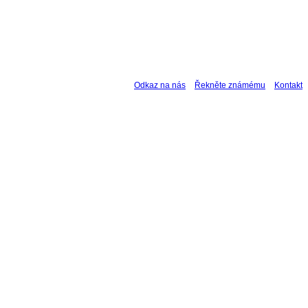
Odkaz na nás
Řekněte známému
Kontakt