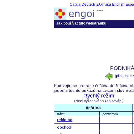
Català
Deutsch
Ελληνικά
English
Espa
----
Jak používat tuto webstránku
PODNIKÁ
(předchozí
Podívejte se na fráze čeština do řečtina n
jeden z těchto odkazů na cvičení slovní z
Rychlý režim
(Není vyžadováno zapisování)
čeština
fráze
poznámka
reklama
obchod