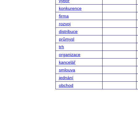
výbor
konkurence
firma
rozvoj
distribuce
průmysl
trh
organizace
kancelář
smlouva
jednání
obchod