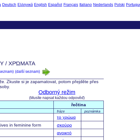
à
Deutsch
Ελληνικά
English
Español
Français
Italiano
Nederlands
Polski
Portugu
Y / ΧΡΏΜΑΤΑ
 seznam)
(další seznam)
íže. Zkuste si je zapamatovat, potom přejděte přes
ásoby.
Odborný režim
(Musíte napsat každou odpověď)
řečtina
fráze
poznámka
το χρώμα
ives in feminine form
σκούρο
ανοικτό