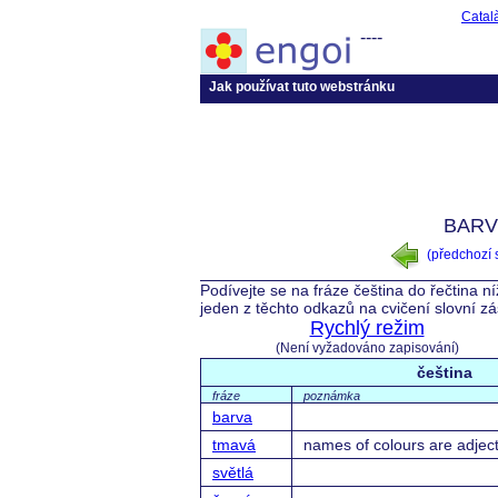
Catal
----
Jak používat tuto webstránku
BARV
(předchozí
Podívejte se na fráze čeština do řečtina n
jeden z těchto odkazů na cvičení slovní z
Rychlý režim
(Není vyžadováno zapisování)
čeština
fráze
poznámka
barva
tmavá
names of colours are adject
světlá