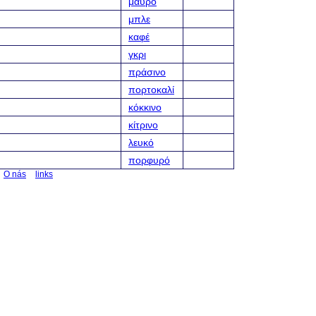
μαύρο
μπλε
καφέ
γκρι
πράσινο
πορτοκαλί
κόκκινο
κίτρινο
λευκό
πορφυρό
O nás
links