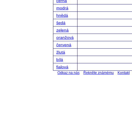
černá
modrá
hnědá
šedá
zelená
oranžová
červená
žlutá
bílá
fialová
Odkaz na nás
Řekněte známému
Kontakt