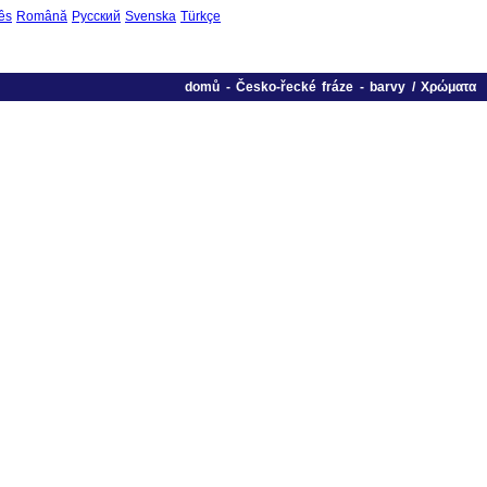
ês
Română
Русский
Svenska
Türkçe
domů
-
Česko-řecké fráze
-
barvy / Χρώματα