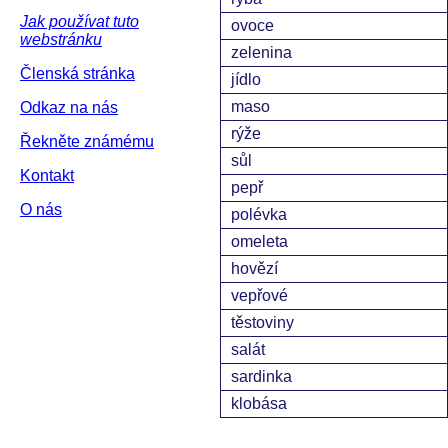
Jak používat tuto
ovoce
webstránku
zelenina
Členská stránka
jídlo
maso
Odkaz na nás
rýže
Řekněte známému
sůl
Kontakt
pepř
O nás
polévka
omeleta
hovězí
vepřové
těstoviny
salát
sardinka
klobása