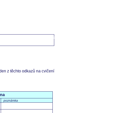
domů
->
Česko-anglické fráze
->
večeře / dinner
eden z těchto odkazů na cvičení
ina
poznámka