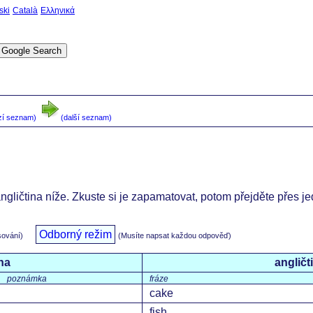
ski
Català
Ελληνικά
zí seznam)
(další seznam)
angličtina níže. Zkuste si je zapamatovat, potom přejděte přes j
Odborný režim
sování)
(Musíte napsat každou odpověď)
na
angličt
poznámka
fráze
cake
fish