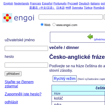
English
Nederlands
Français
Español
Português
Русский
Deutsch
italiano
pol
普通话（中文/汉语）
日本語
मराठी
Svenska
Türkçe
Română
Web
www.engoi.com
uživatelské jméno
(předcho
večeře / dinner
Česko-anglické fráze
heslo
Podívejte se na fráze čeština do 
slovní zásoby.
přihlášení
Rychlý režim
(Není vyžadováno zapi
Staňte se členem
zdarma!
češti
fráze
Zapomněli jste heslo?
koláč
odhlásit
ryba