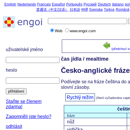
English
Nederlands
Français
Español
Português
Русский
Deutsch
italiano
pol
普通话（中文/汉语）
日本語
मराठी
Svenska
Türkçe
Română
Web
www.engoi.com
uživatelské jméno
(předchozí 
čas jídla / mealtime
Česko-anglické fráze
heslo
Podívejte se na fráze čeština do 
slovní zásoby.
přihlášení
Rychlý režim
(Není vyžadováno zapi
Staňte se členem
zdarma!
češti
fráze
Zapomněli jste heslo?
nůž
odhlásit
vidlička