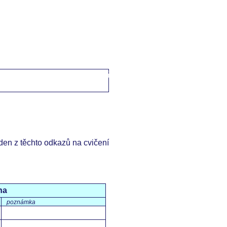
domů
->
Česko-anglické fráze
->
čas jídla / mealtime
eden z těchto odkazů na cvičení
na
poznámka