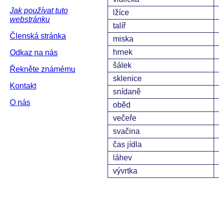
Jak používat tuto
lžíce
webstránku
talíř
Členská stránka
miska
hrnek
Odkaz na nás
šálek
Řekněte známému
sklenice
Kontakt
snídaně
O nás
oběd
večeře
svačina
čas jídla
láhev
vývrtka