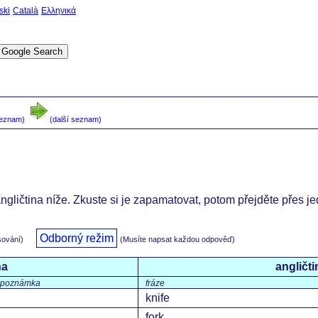
ski
Català
Ελληνικά
seznam)
(další seznam)
angličtina níže. Zkuste si je zapamatovat, potom přejděte přes j
Odborný režim
sování)
(Musíte napsat každou odpověď)
na
angličti
poznámka
fráze
knife
fork