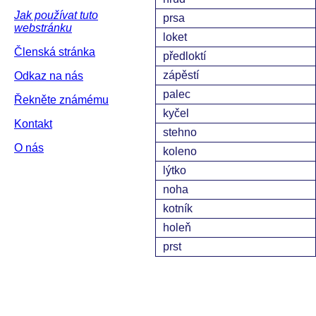
Jak používat tuto
prsa
webstránku
loket
Členská stránka
předloktí
zápěstí
Odkaz na nás
palec
Řekněte známému
kyčel
Kontakt
stehno
O nás
koleno
lýtko
noha
kotník
holeň
prst