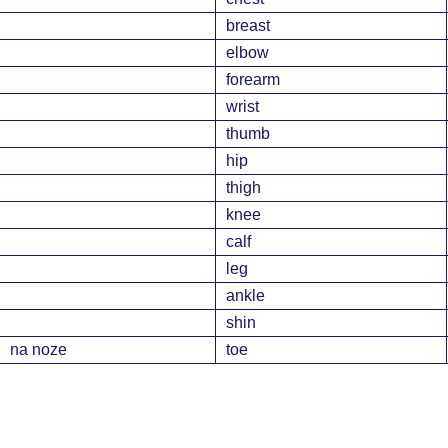
breast
elbow
forearm
wrist
thumb
hip
thigh
knee
calf
leg
ankle
shin
na noze
toe