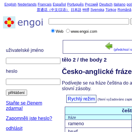
English
Nederlands
Français
Español
Português
Русский
Deutsch
italiano
pol
普通话（中文/汉语）
日本語
मराठी
Svenska
Türkçe
Română
Web
www.engoi.com
uživatelské jméno
(předchozí 
tělo 2 / the body 2
Česko-anglické fráze
heslo
Podívejte se na fráze čeština do 
slovní zásoby.
přihlášení
Rychlý režim
(Není vyžadováno zapi
Staňte se členem
zdarma!
češt
fráze
Zapomněli jste heslo?
rameno
odhlásit
hruď