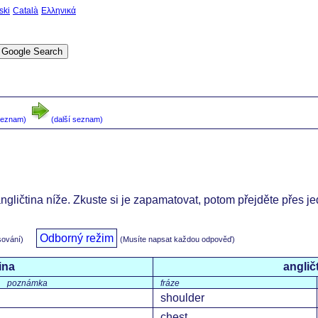
ski
Català
Ελληνικά
seznam)
(další seznam)
angličtina níže. Zkuste si je zapamatovat, potom přejděte přes j
Odborný režim
sování)
(Musíte napsat každou odpověď)
ina
anglič
poznámka
fráze
shoulder
chest