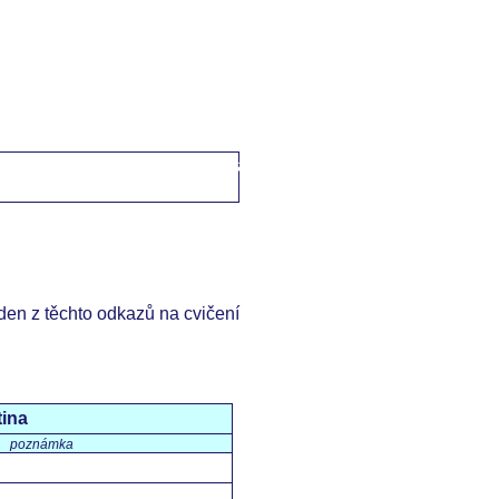
domů
->
Česko-anglické fráze
->
tělo 2 / the body 2
eden z těchto odkazů na cvičení
tina
poznámka