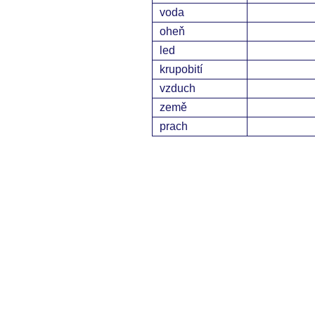
voda
oheň
led
krupobití
vzduch
země
prach