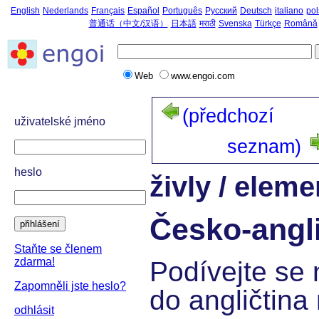
English
Nederlands
Français
Español
Português
Русский
Deutsch
italiano
pol
普通话（中文/汉语）
日本語
मराठी
Svenska
Türkçe
Română
Web
www.engoi.com
(předchozí
uživatelské jméno
seznam)
heslo
živly / eleme
Česko-angli
přihlášení
Staňte se členem
zdarma!
Podívejte se 
Zapomněli jste heslo?
do angličtina 
odhlásit