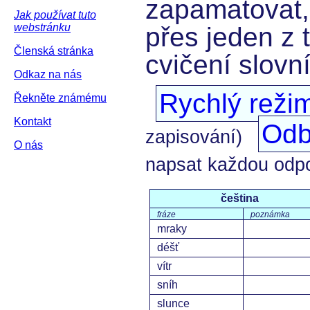
zapamatovat,
Jak používat tuto
webstránku
přes jeden z 
Členská stránka
cvičení slovn
Odkaz na nás
Rychlý reži
Řekněte známému
Kontakt
Odb
zapisování)
O nás
napsat každou odp
čeština
fráze
poznámka
mraky
déšť
vítr
sníh
slunce