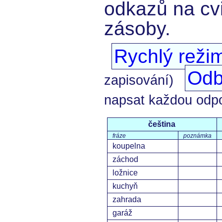
odkazů na cvi
zásoby.
Rychlý reži
Odb
zapisování)
napsat každou odp
čeština
fráze
poznámka
koupelna
záchod
ložnice
kuchyň
zahrada
garáž