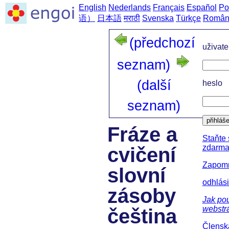
English
Nederlands
Français
Español
Po
语）
日本語
मराठी
Svenska
Türkçe
Român
(předchozí
uživat
seznam)
(další
heslo
seznam)
přihláš
Fráze a
Staňte
zdarma
cvičení
Zapomně
slovní
odhlási
zásoby
Jak pou
webstr
čeština
Člensk