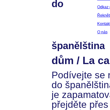
do
Odkaz 
Řekně
Kontak
O nás
španělština
dům / La c
Podívejte se 
do španělštin
je zapamatov
přejděte přes