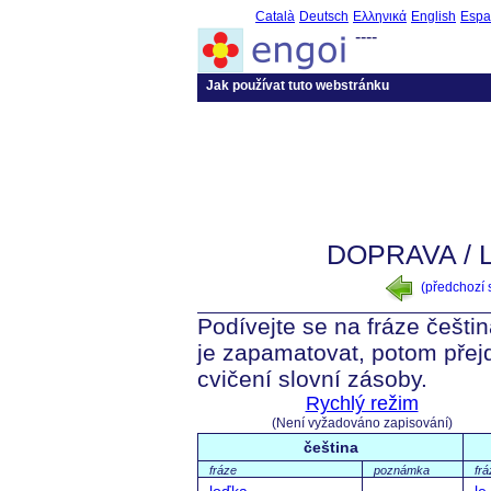
Català
Deutsch
Ελληνικά
English
Espa
----
Jak používat tuto webstránku
DOPRAVA /
(předchozí
Podívejte se na fráze češtin
je zapamatovat, potom přej
cvičení slovní zásoby.
Rychlý režim
(Není vyžadováno zapisování)
čeština
fráze
poznámka
frá