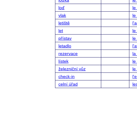
loďka
le
loď
le
vlak
le
letiště
l'
let
le
přístav
le
letadlo
l'
rezervace
la
lístek
le 
železniční vůz
le
check-in
l'
celní úřad
le