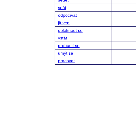
sedět
spát
odpočívat
jít ven
obléknout se
vstát
probudit se
umýt se
pracovat