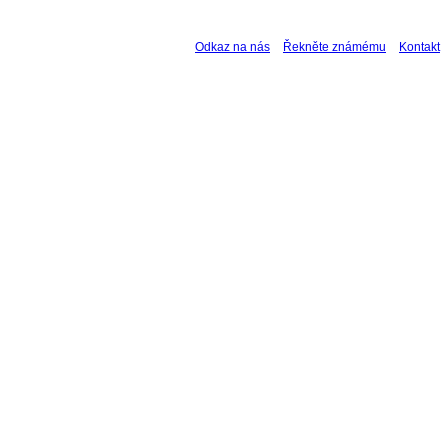
Odkaz na nás
Řekněte známému
Kontakt