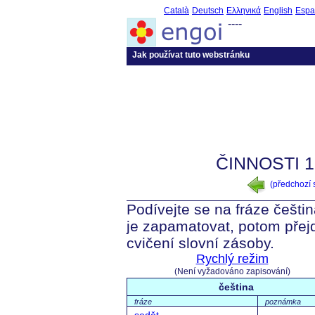
Català
Deutsch
Ελληνικά
English
Espa
----
Jak používat tuto webstránku
ČINNOSTI 1
(předchozí
Podívejte se na fráze češtin
je zapamatovat, potom přej
cvičení slovní zásoby.
Rychlý režim
(Není vyžadováno zapisování)
čeština
fráze
poznámka