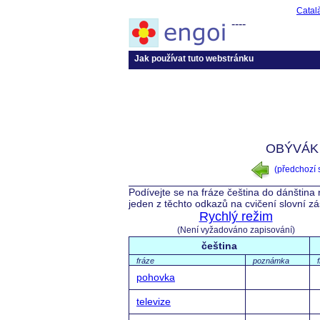
Catal
----
Jak používat tuto webstránku
OBÝVÁK
(předchozí
Podívejte se na fráze čeština do dánština
jeden z těchto odkazů na cvičení slovní z
Rychlý režim
(Není vyžadováno zapisování)
čeština
fráze
poznámka
pohovka
televize