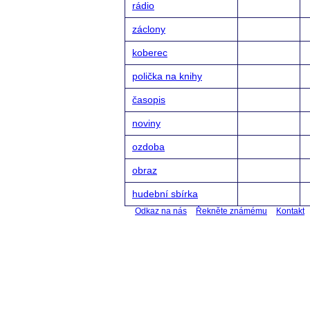
rádio
záclony
koberec
polička na knihy
časopis
noviny
ozdoba
obraz
hudební sbírka
Odkaz na nás
Řekněte známému
Kontakt