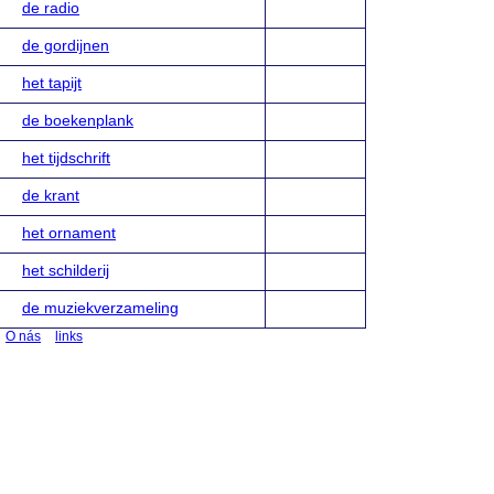
de radio
de gordijnen
het tapijt
de boekenplank
het tijdschrift
de krant
het ornament
het schilderij
de muziekverzameling
O nás
links