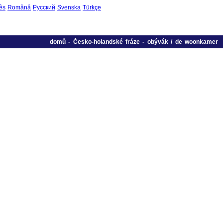
ês
Română
Русский
Svenska
Türkçe
domů
-
Česko-holandské fráze
-
obývák / de woonkamer