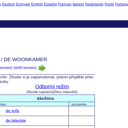
à
Deutsch
Ελληνικά
English
Español
Français
Italiano
Nederlands
Polski
Portugu
 / DE WOONKAMER
 seznam)
(další seznam)
 níže. Zkuste si je zapamatovat, potom přejděte přes
ásoby.
Odborný režim
(Musíte napsat každou odpověď)
dánština
fráze
poznámka
de sofa
de televisie