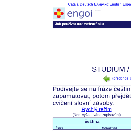
Català
Deutsch
Ελληνικά
English
Espa
----
Jak používat tuto webstránku
STUDIUM 
(předchozí
Podívejte se na fráze češtin
zapamatovat, potom přejdět
cvičení slovní zásoby.
Rychlý režim
(Není vyžadováno zapisování)
čeština
fráze
poznámka