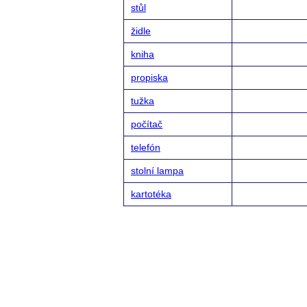
stůl
židle
kniha
propiska
tužka
počítač
telefón
stolní lampa
kartotéka