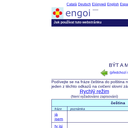
Català
Deutsch
Ελληνικά
English
Espa
----
Jak používat tuto webstránku
BÝT A M
(předchozí
Podívejte se na fráze čeština do polština 
jeden z těchto odkazů na cvičení slovní z
Rychlý režim
(Není vyžadováno zapisování)
čeština
fráze
poznámka
já
jsem
ty jsi