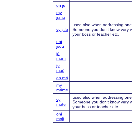
on je
my
jsme
used also when addressing one 
vy jste
Someone you don't know very w
your boss or teacher etc.
oni
jsou
já
mám
ty
máš
on má
my
máme
used also when addressing one 
vy
Someone you don't know very w
máte
your boss or teacher etc.
oni
mají