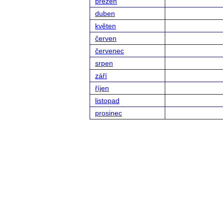
březen
duben
květen
červen
červenec
srpen
září
říjen
listopad
prosinec