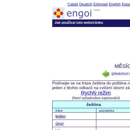
Català
Deutsch
Ελληνικά
English
Espa
----
Jak používat tuto webstránku
MĚSÍC
(předchozí
Podívejte se na fráze čeština do polština 
jeden z těchto odkazů na cvičení slovní z
Rychlý režim
(Není vyžadováno zapisování)
čeština
fráze
poznámka
leden
únor