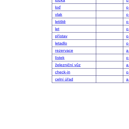
loďka
o
loď
o
vlak
o
letiště
o
let
o
přístav
o
letadlo
o
rezervace
a
lístek
o
železniční vůz
a
check-in
o
celní úřad
a