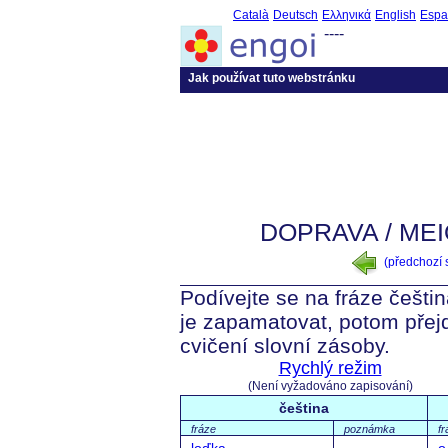
Català
Deutsch
Ελληνικά
English
Espa
----
Jak používat tuto webstránku
DOPRAVA / ME
(předchozí
Podívejte se na fráze češtin
je zapamatovat, potom přej
cvičení slovní zásoby.
Rychlý režim
(Není vyžadováno zapisování)
čeština
fráze
poznámka
fr