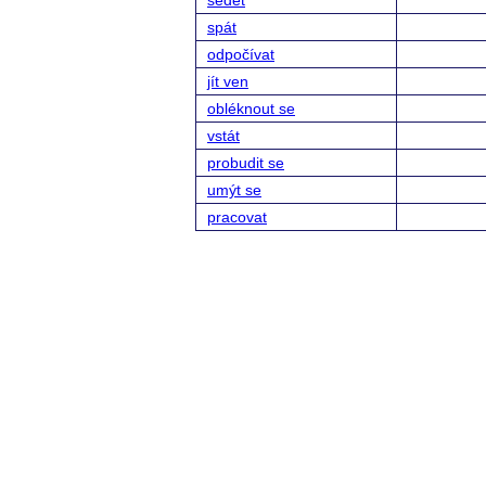
sedět
spát
odpočívat
jít ven
obléknout se
vstát
probudit se
umýt se
pracovat