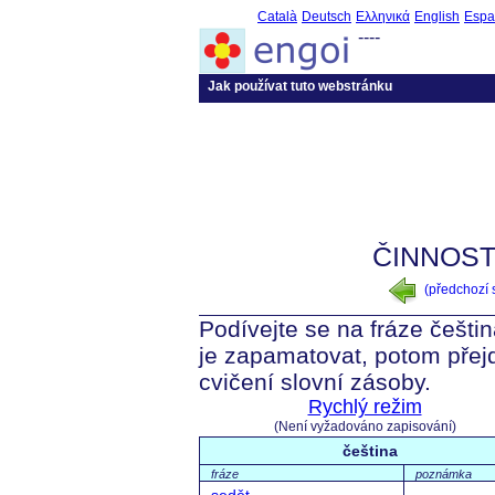
Català
Deutsch
Ελληνικά
English
Espa
----
Jak používat tuto webstránku
ČINNOSTI
(předchozí
Podívejte se na fráze češtin
je zapamatovat, potom přej
cvičení slovní zásoby.
Rychlý režim
(Není vyžadováno zapisování)
čeština
fráze
poznámka