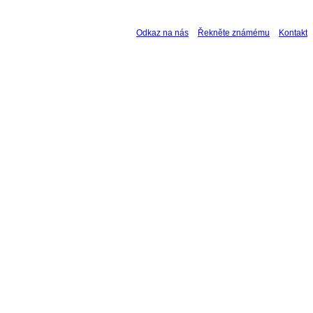
Odkaz na nás
Řekněte známému
Kontakt