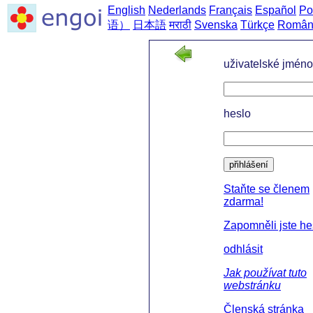
English
Nederlands
Français
Español
Po
语）
日本語
मराठी
Svenska
Türkçe
Român
uživatelské jméno
heslo
přihlášení
Staňte se členem
zdarma!
Zapomněli jste he
odhlásit
Jak používat tuto
webstránku
Členská stránka