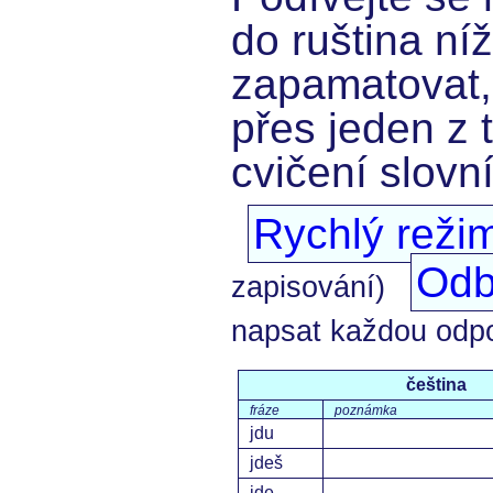
do ruština níž
zapamatovat,
přes jeden z 
cvičení slovn
Rychlý reži
Odb
zapisování)
napsat každou odp
čeština
fráze
poznámka
jdu
jdeš
jde