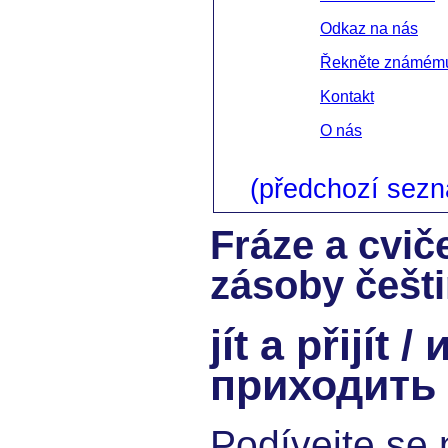
Odkaz na nás
Řekněte známém
Kontakt
O nás
(předchozí sez
Fráze a cvič
zásoby češti
jít a přijít /
приходить
Podívejte se 