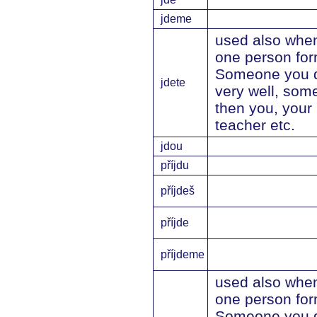
jdeme
used also whe
one person form
Someone you d
jdete
very well, som
then you, your
teacher etc.
jdou
příjdu
příjdeš
příjde
příjdeme
used also whe
one person form
Someone you d