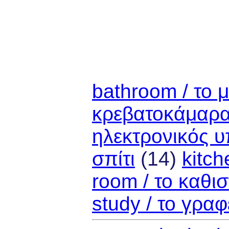
bathroom / το 
κρεβατοκάμαρ
ηλεκτρονικός υ
σπίτι
(14)
kitch
room / το καθισ
study / το γραφ