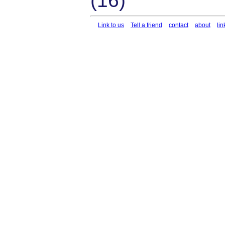
(16)
Link to us
Tell a friend
contact
about
lin