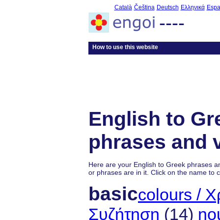
Català
Čeština
Deutsch
Ελληνικά
Espa
----
How to use this website
English to Gr
phrases and 
Here are your English to Greek phrases 
or phrases are in it. Click on the name to 
basic
colours / 
Συζήτηση
(14)
no