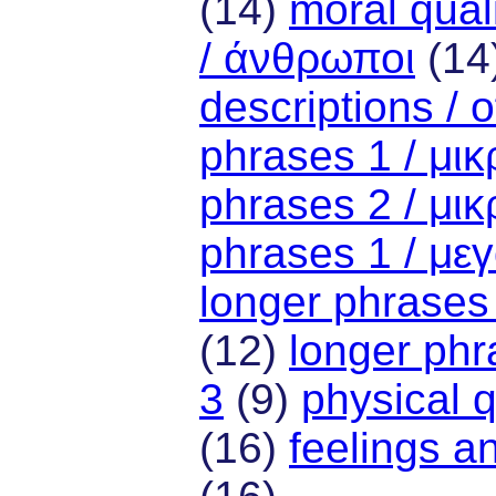
(14)
moral quali
/ άνθρωποι
(14
descriptions / 
phrases 1 / μικ
phrases 2 / μικ
phrases 1 / με
longer phrases
(12)
longer phr
3
(9)
physical q
(16)
feelings a