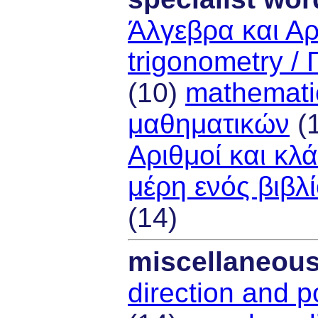
Άλγεβρα και Αρ
trigonometry / 
(10)
mathematic
μαθηματικών
(
Αριθμοί και κλ
μέρη ενός βιβλ
(14)
miscellaneou
direction and p