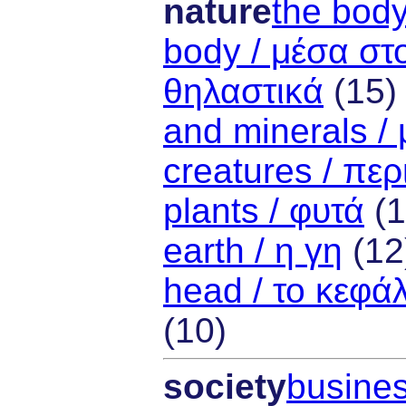
nature
the body
body / μέσα σ
θηλαστικά
(15
and minerals /
creatures / πε
plants / φυτά
(1
earth / η γη
(12
head / το κεφάλ
(10)
society
busines