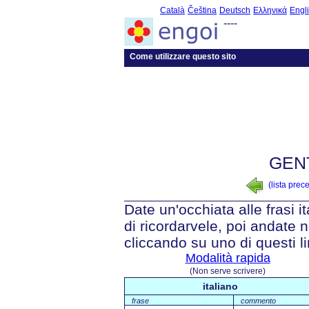
Català
Čeština
Deutsch
Ελληνικά
Engl
----
Come utilizzare questo sito
GEN
(lista prec
Date un'occhiata alle frasi i
di ricordarvele, poi andate n
cliccando su uno di questi li
Modalità rapida
(Non serve scrivere)
italiano
frase
commento