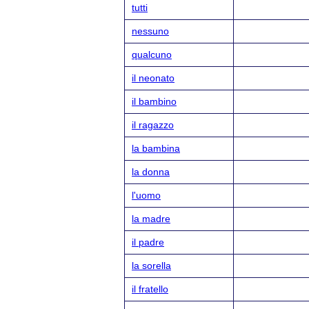
tutti
nessuno
qualcuno
il neonato
il bambino
il ragazzo
la bambina
la donna
l'uomo
la madre
il padre
la sorella
il fratello