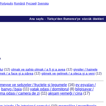
Português
Română
Русский
Svenska
Ana sayfa
-
Türkçe'den Rumence'ye sözcük öbekleri
a
lui
(12)
olmak ve sahip olmak / a fi şi a avea
(12)
giysiler / hainele
ek / a face şi a părea
(12)
gitmek ve gelmek / a pleca şi a veni
(12)
meyve ve sebzeler / fructele şi legumele
(16)
ev eşyaları /
)
banyo / baia
(11)
yatak odası / dormitorul
(8)
bilgisayar /
rma odası / camera de zi
(11)
akşam yemeği / cina
(17)