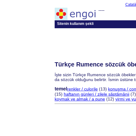
Catal
----
Sitenin kullanım şekli
Türkçe Rumence sözcük öbekl
İşte sizin Türkçe Rumence sözcük öbekleri 
da sözcük olduğunu belirtir. İsmin üstüne 
temel
renkler / culorile
(13)
konuşma / con
(15)
haftanın günleri / zilele săptămânii
(7
koymak ve almak / a pune
(12)
yirmi ve yu