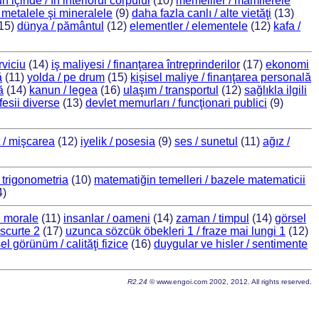
içinde / în interiorul corpului
(10)
memeliler / mamiferele
 metalele şi mineralele
(9)
daha fazla canlı / alte vietăţi
(13)
15)
dünya / pământul
(12)
elementler / elementele
(12)
kafa /
rviciu
(14)
iş maliyesi / finanţarea întreprinderilor
(17)
ekonomi
ă
(11)
yolda / pe drum
(15)
kişisel maliye / finanţarea personală
ă
(14)
kanun / legea
(16)
ulaşım / transportul
(12)
sağlıkla ilgili
fesii diverse
(13)
devlet memurları / funcţionari publici
(9)
 / mişcarea
(12)
iyelik / posesia
(9)
ses / sunetul
(11)
ağız /
 trigonometria
(10)
matematiğin temelleri / bazele matematicii
4)
ţi morale
(11)
insanlar / oameni
(14)
zaman / timpul
(14)
görsel
 scurte 2
(17)
uzunca sözcük öbekleri 1 / fraze mai lungi 1
(12)
sel görünüm / calităţi fizice
(16)
duygular ve hisler / sentimente
R2.24
© www.engoi.com 2002, 2012. All rights reserved.