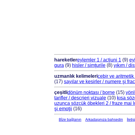
hareketler
eylemler 1 / acţiuni 1
(9)
ey
gura
(9)
hisler / simţurile
(8)
yıkım / di
uzmanlık kelimeleri
cebir ve aritmetik
(17)
sayılar ve kesirler / numere şi fracţ
çeşitli
dönüm noktası / borne
(15)
yönl
tarifler / descrieri vizuale
(10)
kısa söz
uzunca sözcük öbekleri 2 / fraze mai l
şi emoţii
(16)
Bİze bağlanın
Arkadaşınıza bahsedin
İleti