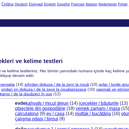
à
Čeština
Deutsch
Ελληνικά
English
Español
Français
Italiano
Nederlands
Polski
eri ve kelime testleri
ve kelime testleriniz. Her birinin yanındaki numara içinde kaç kelime y
tıklayıp devam edin.
versaţia
(14)
sıfırdan dokuza / de la zero la nouă
(10)
aylar / lunile anu
)
ondan on dokuza / de la zece la nouăsprezece
(10)
yapmak ve görünm
karısı / de la douăzeci în sus
(12)
evde
kahvaltı / micul dejun
(14)
içecekler / băuturile
(13)
obiectele din gospodărie
(18)
yemek zamanı / masa
(15
calculatorul
(9)
ev / casa
(14)
mutfak / bucătăria
(16)
otu
çalışma odası / biroul
(9)