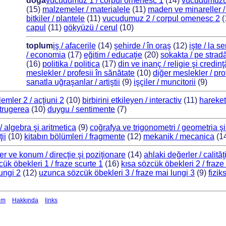
doğa
vucudumuz 1 / corpul omenesc 1
(14)
vucudumuzun 
(15)
malzemeler / materialele
(11)
maden ve minareller /
bitkiler / plantele
(11)
vucudumuz 2 / corpul omenesc 2
(
capul
(11)
gökyüzü / cerul
(10)
toplum
iş / afacerile
(14)
şehirde / în oraş
(12)
işte / la se
/ economia
(17)
eğitim / educaţie
(20)
sokakta / pe strad
(16)
politika / politica
(17)
din ve inanç / religie şi credinţ
meslekler / profesii în sănătate
(10)
diğer meslekler / pro
sanatla uğraşanlar / artiştii
(9)
işçiler / muncitorii
(9)
lemler 2 / acţiuni 2
(10)
birbirini etkileyen / interactiv
(11)
hareket
strugerea
(10)
duygu / sentimente
(7)
 / algebra şi aritmetica
(9)
coğrafya ve trigonometri / geometria şi
ii
(10)
kitabın bölümleri / fragmente
(12)
mekanik / mecanica
(1
er ve konum / direcţie şi poziţionare
(14)
ahlaki değerler / calită
cük öbekleri 1 / fraze scurte 1
(16)
kısa sözcük öbekleri 2 / fraze
ungi 2
(12)
uzunca sözcük öbekleri 3 / fraze mai lungi 3
(9)
fizik
şim
Hakkında
links