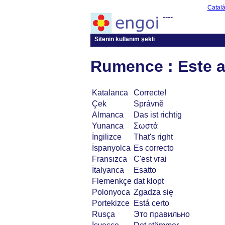
Catal
----
Sitenin kullanım şekli
Rumence : Este a
Katalanca
Correcte!
Çek
Správně
Almanca
Das ist richtig
Yunanca
Σωστά
İngilizce
That's right
İspanyolca
Es correcto
Fransızca
C'est vrai
İtalyanca
Esatto
Flemenkçe
dat klopt
Polonyoca
Zgadza się
Portekizce
Está certo
Rusça
Это правильно