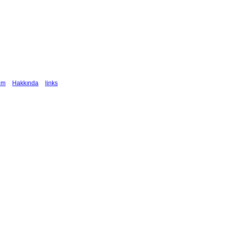
şim
Hakkında
links