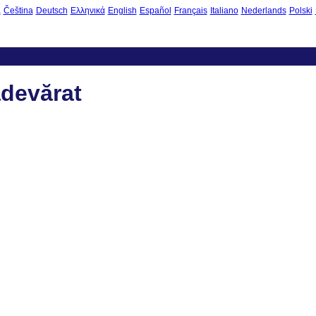
à
Čeština
Deutsch
Ελληνικά
English
Español
Français
Italiano
Nederlands
Polski
devărat