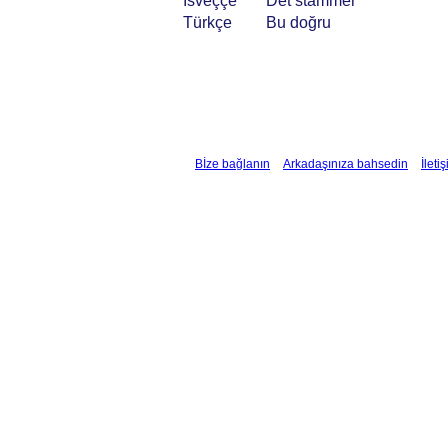
İsveççe
Det stämmer
Türkçe
Bu doğru
Bİze bağlanın
Arkadaşınıza bahsedin
İleti