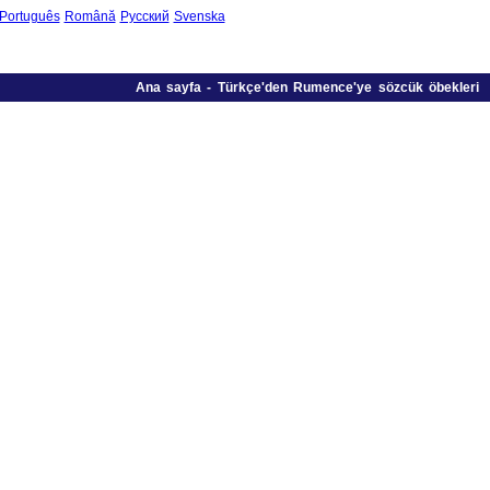
Português
Română
Русский
Svenska
Ana sayfa
-
Türkçe'den Rumence'ye sözcük öbekleri