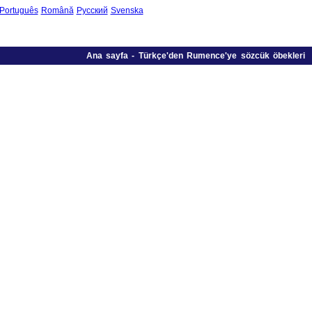
Português
Română
Русский
Svenska
Ana sayfa
-
Türkçe'den Rumence'ye sözcük öbekleri