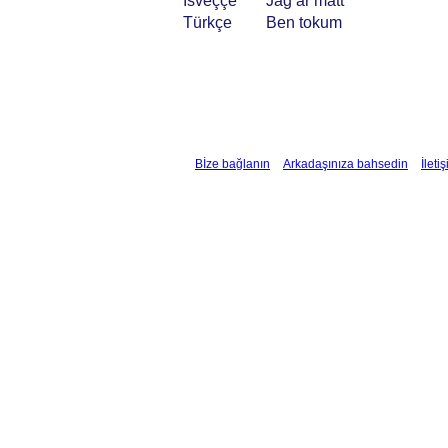
İsveççe
Jag är mätt
Türkçe
Ben tokum
Bİze bağlanın
Arkadaşınıza bahsedin
İleti