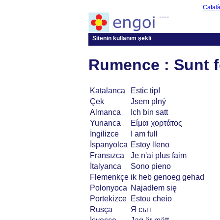
Catal
----
Sitenin kullanım şekli
Rumence : Sunt f
Katalanca
Estic tip!
Çek
Jsem plný
Almanca
Ich bin satt
Yunanca
Είμαι χορτάτος
İngilizce
I am full
İspanyolca
Estoy lleno
Fransızca
Je n'ai plus faim
İtalyanca
Sono pieno
Flemenkçe
ik heb genoeg gehad
Polonyoca
Najadłem się
Portekizce
Estou cheio
Rusça
Я сыт