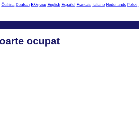
à
Čeština
Deutsch
Ελληνικά
English
Español
Français
Italiano
Nederlands
Polski
oarte ocupat