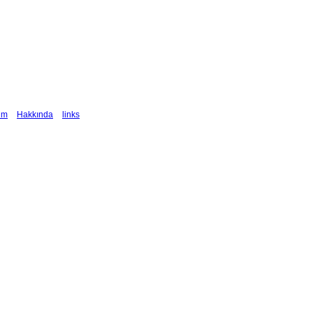
şim
Hakkında
links