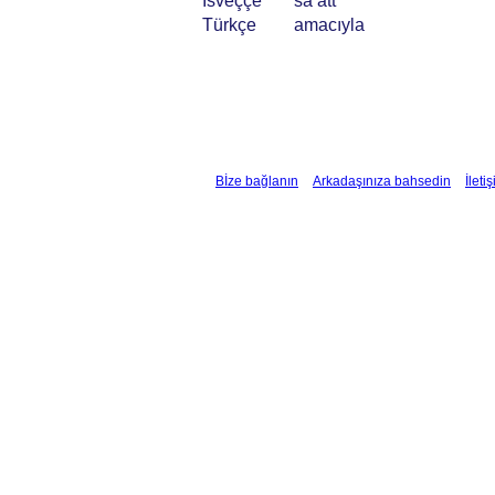
İsveççe
så att
Türkçe
amacıyla
Bİze bağlanın
Arkadaşınıza bahsedin
İleti