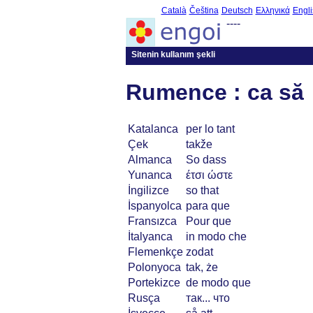
Català
Čeština
Deutsch
Ελληνικά
Engli
----
Sitenin kullanım şekli
Rumence : ca să
Katalanca
per lo tant
Çek
takže
Almanca
So dass
Yunanca
έτσι ώστε
İngilizce
so that
İspanyolca
para que
Fransızca
Pour que
İtalyanca
in modo che
Flemenkçe
zodat
Polonyoca
tak, że
Portekizce
de modo que
Rusça
так... что