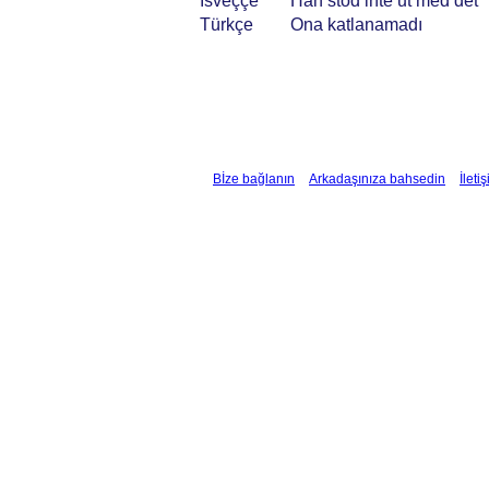
İsveççe
Han stod inte ut med det
Türkçe
Ona katlanamadı
Bİze bağlanın
Arkadaşınıza bahsedin
İleti