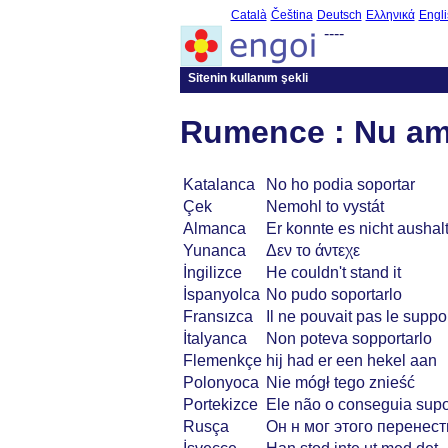
Català
Čeština
Deutsch
Ελληνικά
Engli
----
Sitenin kullanım şekli
Rumence : Nu am
Katalanca
No ho podia soportar
Çek
Nemohl to vystát
Almanca
Er konnte es nicht aushal
Yunanca
Δεν το άντεχε
İngilizce
He couldn't stand it
İspanyolca
No pudo soportarlo
Fransızca
Il ne pouvait pas le suppo
İtalyanca
Non poteva sopportarlo
Flemenkçe
hij had er een hekel aan
Polonyoca
Nie mógł tego znieść
Portekizce
Ele não o conseguia supo
Rusça
Он н мог этого перенест