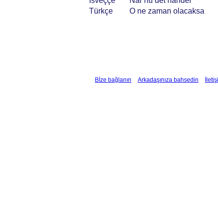
İsveççe
När nu det händer
Türkçe
O ne zaman olacaksa
Bİze bağlanın
Arkadaşınıza bahsedin
İleti