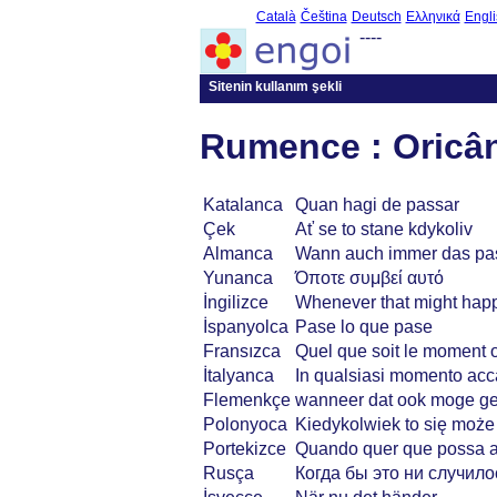
Català
Čeština
Deutsch
Ελληνικά
Engli
----
Sitenin kullanım şekli
Rumence : Oricân
Katalanca
Quan hagi de passar
Çek
Ať se to stane kdykoliv
Almanca
Wann auch immer das pa
Yunanca
Όποτε συμβεί αυτό
İngilizce
Whenever that might hap
İspanyolca
Pase lo que pase
Fransızca
Quel que soit le moment o
İtalyanca
In qualsiasi momento ac
Flemenkçe
wanneer dat ook moge g
Polonyoca
Kiedykolwiek to się może
Portekizce
Quando quer que possa a
Rusça
Когда бы это ни случило