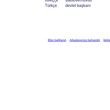
İsveççe
statsöverhuvud
Türkçe
devlet başkanı
Bİze bağlanın
Arkadaşınıza bahsedin
İleti