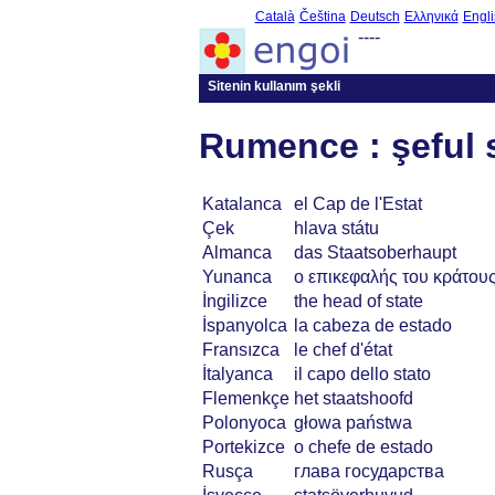
Català
Čeština
Deutsch
Ελληνικά
Engli
----
Sitenin kullanım şekli
Rumence : şeful s
Katalanca
el Cap de l'Estat
Çek
hlava státu
Almanca
das Staatsoberhaupt
Yunanca
ο επικεφαλής του κράτου
İngilizce
the head of state
İspanyolca
la cabeza de estado
Fransızca
le chef d'état
İtalyanca
il capo dello stato
Flemenkçe
het staatshoofd
Polonyoca
głowa państwa
Portekizce
o chefe de estado
Rusça
глава государства