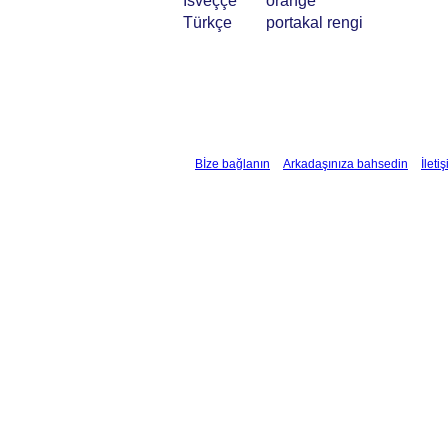
İsveççe
orange
Türkçe
portakal rengi
Bİze bağlanın
Arkadaşınıza bahsedin
İleti