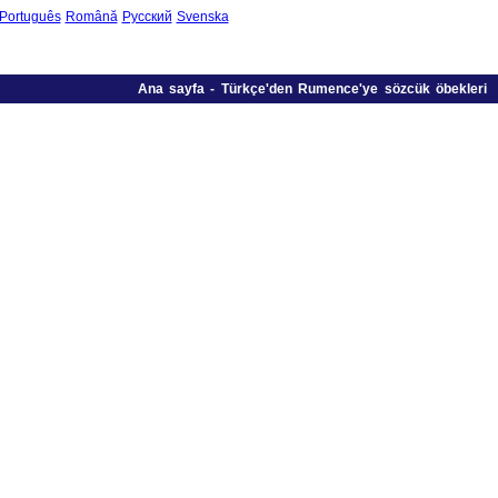
Português
Română
Русский
Svenska
Ana sayfa
-
Türkçe'den Rumence'ye sözcük öbekleri