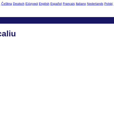
à
Čeština
Deutsch
Ελληνικά
English
Español
Français
Italiano
Nederlands
Polski
aliu