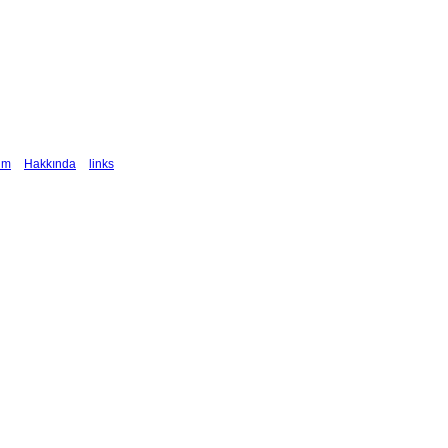
şim
Hakkında
links