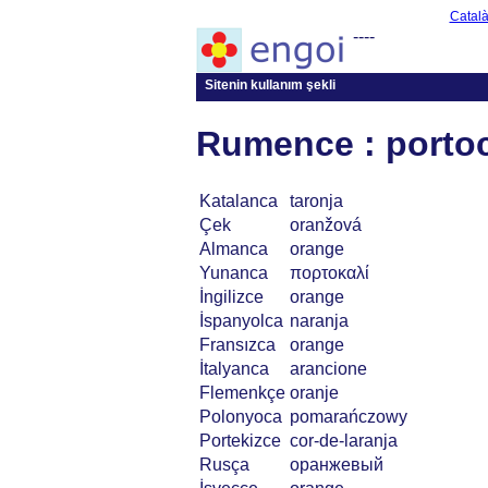
Catal
----
Sitenin kullanım şekli
Rumence : portoc
Katalanca
taronja
Çek
oranžová
Almanca
orange
Yunanca
πορτοκαλί
İngilizce
orange
İspanyolca
naranja
Fransızca
orange
İtalyanca
arancione
Flemenkçe
oranje
Polonyoca
pomarańczowy
Portekizce
cor-de-laranja
Rusça
оранжевый