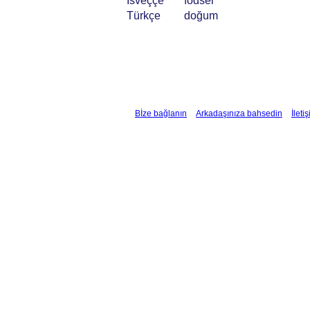
İsveççe
födsel
Türkçe
doğum
Bİze bağlanın
Arkadaşınıza bahsedin
İleti