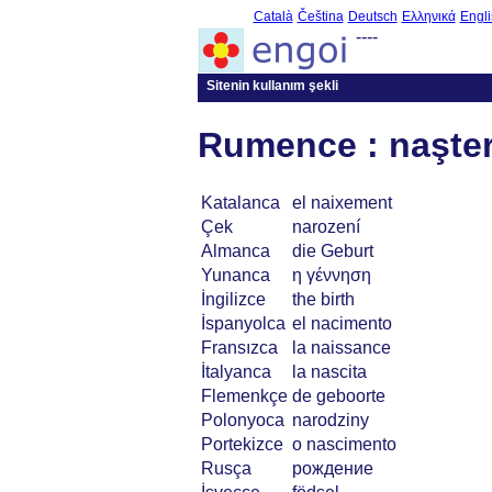
Català
Čeština
Deutsch
Ελληνικά
Engli
----
Sitenin kullanım şekli
Rumence : naşte
Katalanca
el naixement
Çek
narození
Almanca
die Geburt
Yunanca
η γέννηση
İngilizce
the birth
İspanyolca
el nacimento
Fransızca
la naissance
İtalyanca
la nascita
Flemenkçe
de geboorte
Polonyoca
narodziny
Portekizce
o nascimento
Rusça
рождение