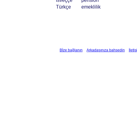
İsveççe
pension
Türkçe
emeklilik
Bİze bağlanın
Arkadaşınıza bahsedin
İleti