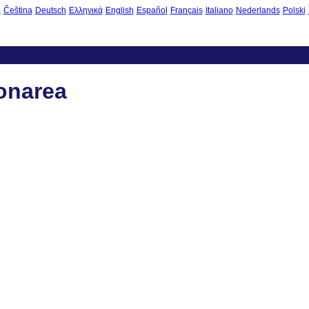
à
Čeština
Deutsch
Ελληνικά
English
Español
Français
Italiano
Nederlands
Polski
onarea