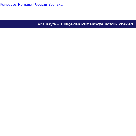
Português
Română
Русский
Svenska
Ana sayfa
-
Türkçe'den Rumence'ye sözcük öbekleri