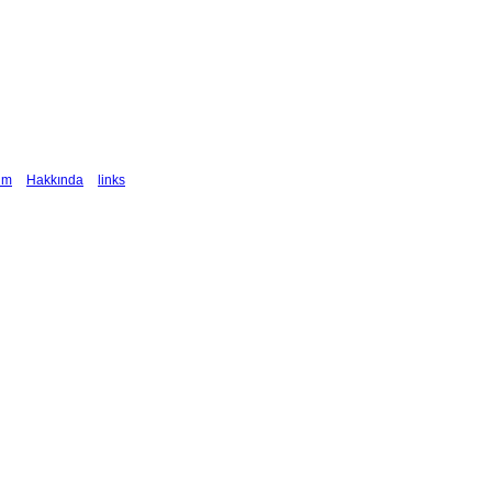
şim
Hakkında
links