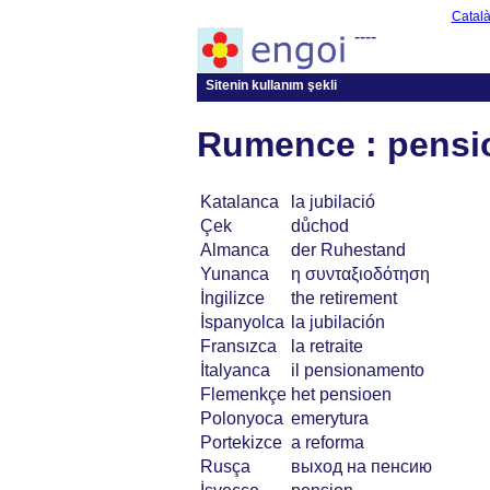
Catal
----
Sitenin kullanım şekli
Rumence : pensi
Katalanca
la jubilació
Çek
důchod
Almanca
der Ruhestand
Yunanca
η συνταξιοδότηση
İngilizce
the retirement
İspanyolca
la jubilación
Fransızca
la retraite
İtalyanca
il pensionamento
Flemenkçe
het pensioen
Polonyoca
emerytura
Portekizce
a reforma
Rusça
выход на пенсию