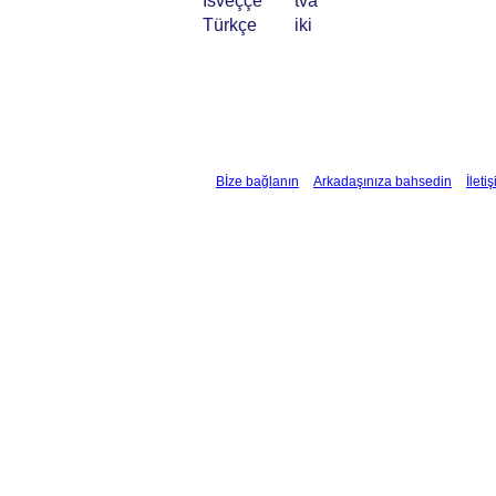
İsveççe
två
Türkçe
iki
Bİze bağlanın
Arkadaşınıza bahsedin
İleti