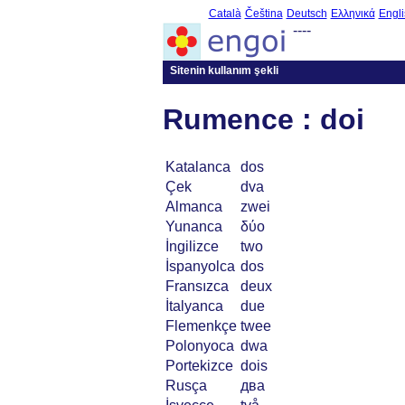
Català
Čeština
Deutsch
Ελληνικά
Engli
----
Sitenin kullanım şekli
Rumence : doi
Katalanca
dos
Çek
dva
Almanca
zwei
Yunanca
δύο
İngilizce
two
İspanyolca
dos
Fransızca
deux
İtalyanca
due
Flemenkçe
twee
Polonyoca
dwa
Portekizce
dois
Rusça
два