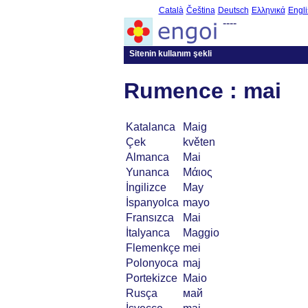
Català
Čeština
Deutsch
Ελληνικά
Engli
----
Sitenin kullanım şekli
Rumence : mai
Katalanca
Maig
Çek
květen
Almanca
Mai
Yunanca
Μάιος
İngilizce
May
İspanyolca
mayo
Fransızca
Mai
İtalyanca
Maggio
Flemenkçe
mei
Polonyoca
maj
Portekizce
Maio
Rusça
май