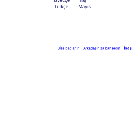
İsveççe
maj
Türkçe
Mayıs
Bİze bağlanın
Arkadaşınıza bahsedin
İleti