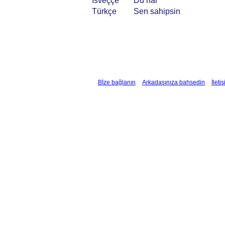
İsveççe
Du har
Türkçe
Sen sahipsin
Bİze bağlanın
Arkadaşınıza bahsedin
İleti