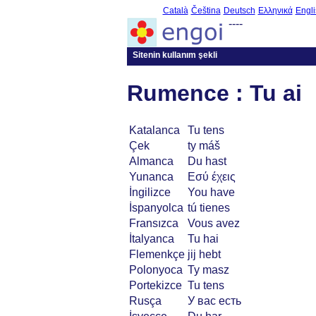
Català
Čeština
Deutsch
Ελληνικά
Engli
----
Sitenin kullanım şekli
Rumence : Tu ai
Katalanca
Tu tens
Çek
ty máš
Almanca
Du hast
Yunanca
Εσύ έχεις
İngilizce
You have
İspanyolca
tú tienes
Fransızca
Vous avez
İtalyanca
Tu hai
Flemenkçe
jij hebt
Polonyoca
Ty masz
Portekizce
Tu tens
Rusça
У вас есть