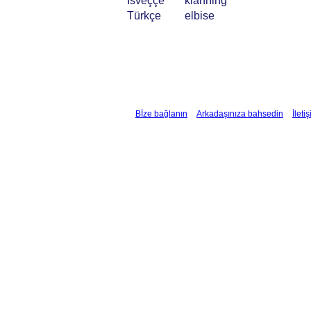
İsveççe
klänning
Türkçe
elbise
Bİze bağlanın
Arkadaşınıza bahsedin
İleti