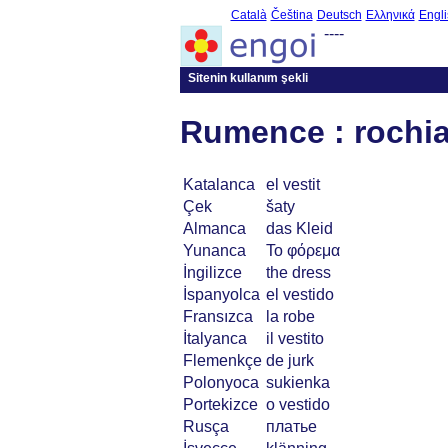
Català
Čeština
Deutsch
Ελληνικά
Engli
----
Sitenin kullanım şekli
Rumence : rochi
Katalanca
el vestit
Çek
šaty
Almanca
das Kleid
Yunanca
Το φόρεμα
İngilizce
the dress
İspanyolca
el vestido
Fransızca
la robe
İtalyanca
il vestito
Flemenkçe
de jurk
Polonyoca
sukienka
Portekizce
o vestido
Rusça
платье