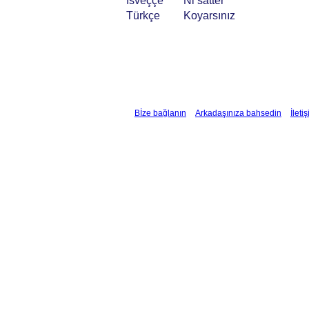
İsveççe
Ni sätter
Türkçe
Koyarsınız
Bİze bağlanın
Arkadaşınıza bahsedin
İleti