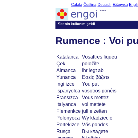
Català
Čeština
Deutsch
Ελληνικά
Engli
----
Sitenin kullanım şekli
Rumence : Voi pu
Katalanca
Vosaltres fiqueu
Çek
položíte
Almanca
Ihr legt ab
Yunanca
Εσείς βάζετε
İngilizce
You put
İspanyolca
vosotros ponéis
Fransızca
Vous mettez
İtalyanca
voi mettete
Flemenkçe
jullie zetten
Polonyoca
Wy kładziecie
Portekizce
Vós pondes
Rusça
Вы кладете