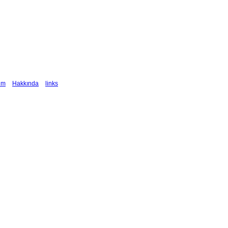
şim
Hakkında
links