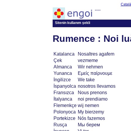
Catal
----
Sitenin kullanım şekli
Rumence : Noi l
Katalanca
Nosaltres agafem
Çek
vezmeme
Almanca
Wir nehmen
Yunanca
Εμείς παίρνουμε
İngilizce
We take
İspanyolca
nosotros llevamos
Fransızca
Nous prenons
İtalyanca
noi prendiamo
Flemenkçe
wij nemen
Polonyoca
My bierzemy
Portekizce
Nós fazemos
Rusça
Мы берем