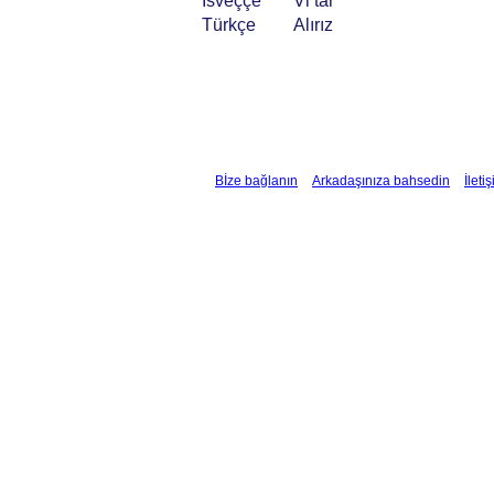
İsveççe
Vi tar
Türkçe
Alırız
Bİze bağlanın
Arkadaşınıza bahsedin
İleti