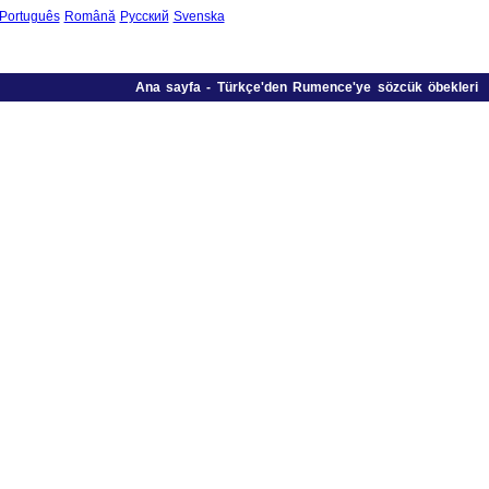
Português
Română
Русский
Svenska
Ana sayfa
-
Türkçe'den Rumence'ye sözcük öbekleri