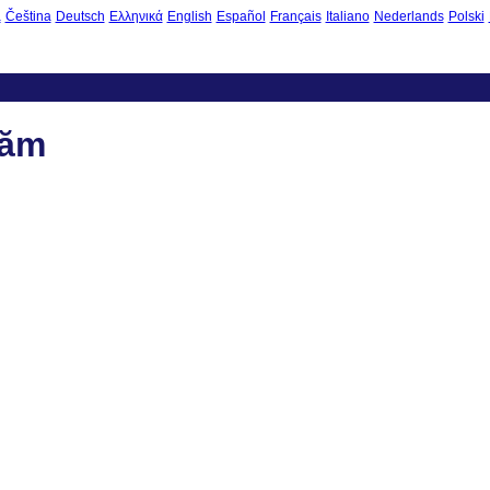
à
Čeština
Deutsch
Ελληνικά
English
Español
Français
Italiano
Nederlands
Polski
uăm