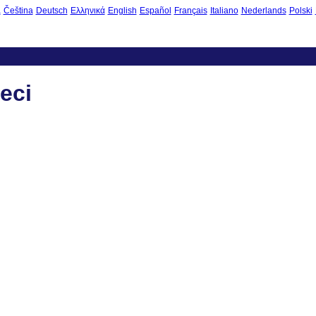
à
Čeština
Deutsch
Ελληνικά
English
Español
Français
Italiano
Nederlands
Polski
eci