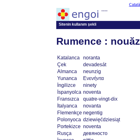
Catal
----
Sitenin kullanım şekli
Rumence : nouăz
Katalanca
noranta
Çek
devadesát
Almanca
neunzig
Yunanca
Ενενήντα
İngilizce
ninety
İspanyolca
noventa
Fransızca
quatre-vingt-dix
İtalyanca
novanta
Flemenkçe
negentig
Polonyoca
dziewięćdziesiąt
Portekizce
noventa
Rusça
девяносто