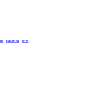
şim
Hakkında
links