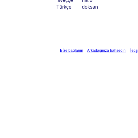
İsveççe
nittio
Türkçe
doksan
Bİze bağlanın
Arkadaşınıza bahsedin
İleti