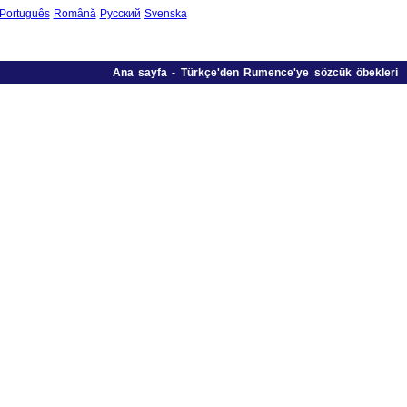
Português
Română
Русский
Svenska
Ana sayfa
-
Türkçe'den Rumence'ye sözcük öbekleri